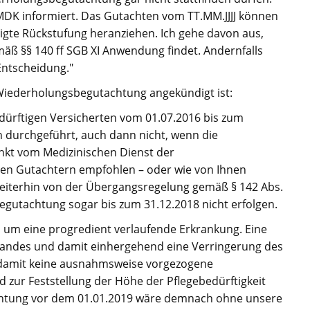
DK informiert. Das Gutachten vom TT.MM.JJJJ können
tigte Rückstufung heranziehen. Ich gehe davon aus,
äß §§ 140 ff SGB XI Anwendung findet. Andernfalls
Entscheidung."
 Wiederholungsbegutachtung angekündigt ist:
dürftigen Versicherten vom 01.07.2016 bis zum
durchgeführt, auch dann nicht, wenn die
kt vom Medizinischen Dienst der
en Gutachtern empfohlen – oder wie von Ihnen
eiterhin von der Übergangsregelung gemäß § 142 Abs.
begutachtung sogar bis zum 31.12.2018 nicht erfolgen.
h um eine progredient verlaufende Erkrankung. Eine
tandes und damit einhergehend eine Verringerung des
t damit keine ausnahmsweise vorgezogene
zur Feststellung der Höhe der Pflegebedürftigkeit
chtung vor dem 01.01.2019 wäre demnach ohne unsere