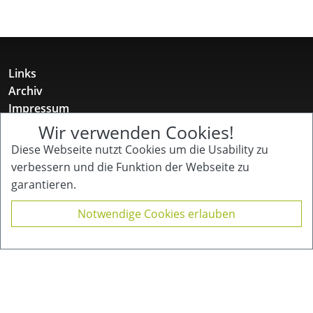
Links
Archiv
Impressum
Datenschutz
Wir verwenden Cookies!
Diese Webseite nutzt Cookies um die Usability zu
Gotenstr. 12
verbessern und die Funktion der Webseite zu
10829 Berlin
garantieren.
+49 157 52 11 12 31
buero@kinderpflegenetzwerk.de
Notwendige Cookies erlauben
Kinder Pflege Netzwerk
für Familien mit chronisch kranken, behinderten
und/oder pflegebedürftigen Kindern und Jugendlichen
e.V.