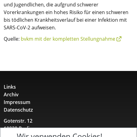
und Jugendlichen, die aufgrund schwerer
Vorerkrankungen ein hohes Risiko für einen schweren
bis tödlichen Krankheitsverlauf bei einer Infektion mit
SARS-CoV-2 aufweisen.
Quelle:
bvkm mit der kompletten Stellungnahme
Links
Archiv
Impressum
Datenschutz
Gotenstr. 12
10829 Berlin
Wir verwenden Cookies!
+49 157 52 11 12 31